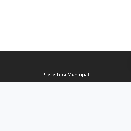
Prefeitura Municipal
Sítio eletrônico da Prefeitura
História da Cidade
Principais Secretarias
Lista de Telefones